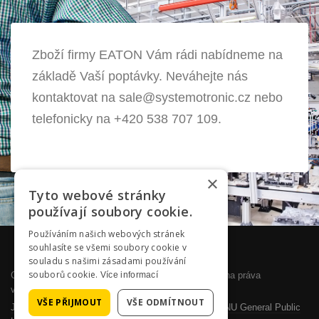
Zboží firmy EATON Vám rádi nabídneme na
základě Vaší poptávky. Neváhejte nás
kontaktovat na sale@systemotronic.cz nebo
telefonicky na +420 538 707 109.
×
Tyto webové stránky
používají soubory cookie.
Používáním našich webových stránek
souhlasíte se všemi soubory cookie v
souladu s našimi zásadami používání
souborů cookie.
Copyright © 2026 SYSTEMOTRONIC, s.r.o.. Všechna práva
Více informací
vyhrazena. Designed by
JoomlArt.com
.
VŠE PŘIJMOUT
VŠE ODMÍTNOUT
Joomla!
je svobodný software vydaný pod licencí
GNU General Public