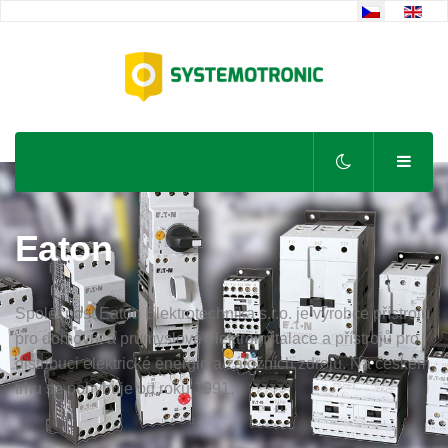
Zvolte jazyk
Eaton
Společnost Eaton Elektrotechnika s.r.o. je výrobce přístrojů
pro domovní a průmyslové elektroinstalace a přístrojů pro
distribuci elektrické energie a záložních zdrojů. Na českém
trhu se pohybuje od roku 1991.