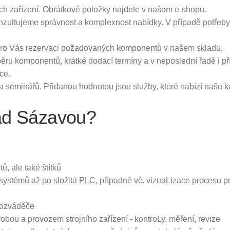
ch zařízení. Obrátkové položky najdete v našem e-shopu.
nzultujeme správnost a komplexnost nabídky. V případě potřeb
e pro Vás rezervaci požadovaných komponentů v našem skladu.
u komponentů, krátké dodací termíny a v neposlední řadě i příz
ce.
 seminářů. Přidanou hodnotou jsou služby, které nabízí naše 
ad Sázavou?
ů, ale také štítků
ystémů až po složitá PLC, případně vč. vizuaLizace procesu pro
 rozváděče
bou a provozem strojního zařízení - kontroLy, měření, revize