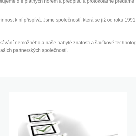
stujeme dle platných norem a předpisů a protokolárně předáme
činnost k ní přispívá. Jsme společností, která se již od roku 1
kávání nemožného a naše nabyté znalosti a špičkové technologi
 našich partnerských společností.