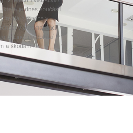
 která je dnes součástí
 čím dál tím více v
ečnost v automatizaci
ším přičiněním dokáží
ům a škodám na