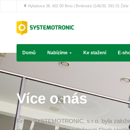
Hybešova 38, 602 00 Brno | Brněnská 1146/30, 591 01 Žďár
Domů
Nabízíme
Ke stažení
E-sh
Více o nás
Firma SYSTEMOTRONIC, s.r.o. byla založe
majitelem rakouské společnosti Fleck Holdi