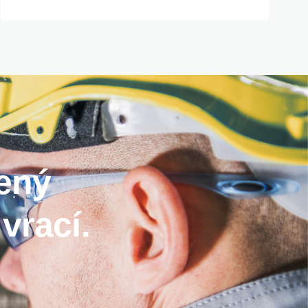
jený
vrací.