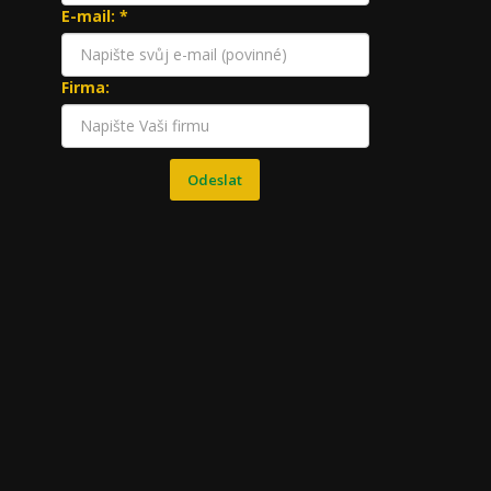
E-mail: *
Firma:
Odeslat