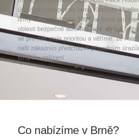
úspěšně zastupovala firmu Klöckner Moeller,
firmy Eaton. Od roku 1997 se firma profiluje
oblasti bezpečné automatizace. Právě bezp
se pro nás stala prioritou a věříme, že i na
naši zákazníci předcházet případným úraz
strojním zařízení.
Co nabízíme v Brně?