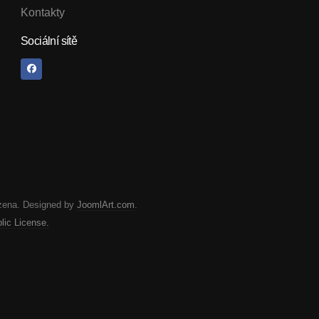
Kontakty
Sociální sítě
zena. Designed by
JoomlArt.com
.
ic License.