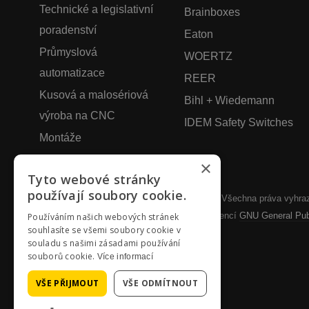
Technické a legislativní
Brainboxes
poradenství
Eaton
Průmyslová
WOERTZ
automatizace
REER
Kusová a malosériová
Bihl + Wiedemann
výroba na CNC
IDEM Safety Switches
Montáže
×
Tyto webové stránky
používají soubory cookie.
Copyright © 2026 SYSTEMOTRONIC, s.r.o.. Všechna práva vyhra
Joomla!
je svobodný software vydaný pod licencí
GNU General Publ
Používáním našich webových stránek
souhlasíte se všemi soubory cookie v
souladu s našimi zásadami používání
souborů cookie.
Více informací
VŠE PŘIJMOUT
VŠE ODMÍTNOUT