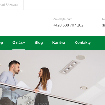
 nad Sázavou
Zavolejte nám:
N
+420 538 707 102
s
op
O nás
Blog
Kariéra
Kontakty
na v roce 1991
ng. V letech 1991 -1997