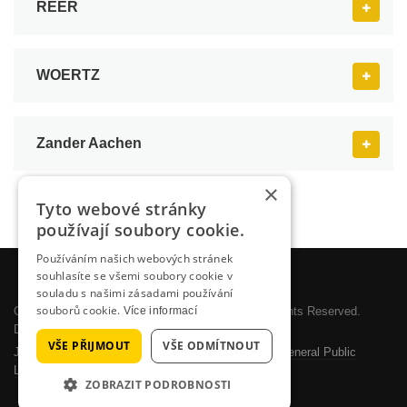
REER
WOERTZ
Zander Aachen
×
Tyto webové stránky
používají soubory cookie.
Používáním našich webových stránek
souhlasíte se všemi soubory cookie v
souladu s našimi zásadami používání
souborů cookie.
Copyright © 2026 SYSTEMOTRONIC, s.r.o.. All Rights Reserved.
Více informací
Designed by
JoomlArt.com
.
VŠE PŘIJMOUT
VŠE ODMÍTNOUT
Joomla!
is Free Software released under the
GNU General Public
License.
ZOBRAZIT PODROBNOSTI